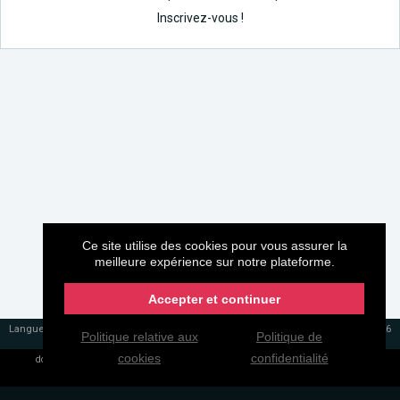
Inscrivez-vous !
Ce site utilise des cookies pour vous assurer la
meilleure expérience sur notre plateforme.
Accepter et continuer
Langues
EN
FR
My.CAM -2026
Politique relative aux
Politique de
cookies
confidentialité
domain.cam
Conditions Générales
Politique de confidentialité
FAQ
Chat Support
Contactez-nous